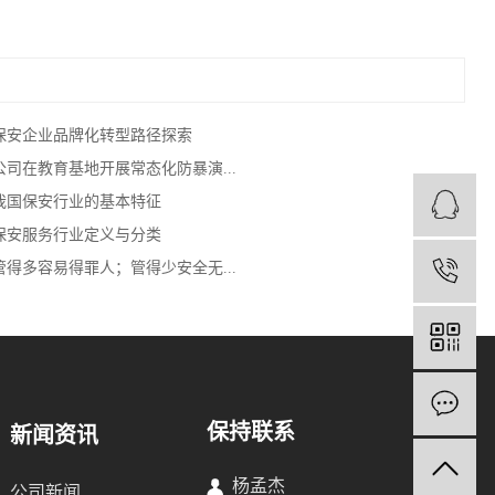
保安企业品牌化转型路径探索
公司在教育基地开展常态化防暴演...
我国保安行业的基本特征
保安服务行业定义与分类
管得多容易得罪人；管得少安全无...
1
保持联系
新闻资讯
杨孟杰
公司新闻