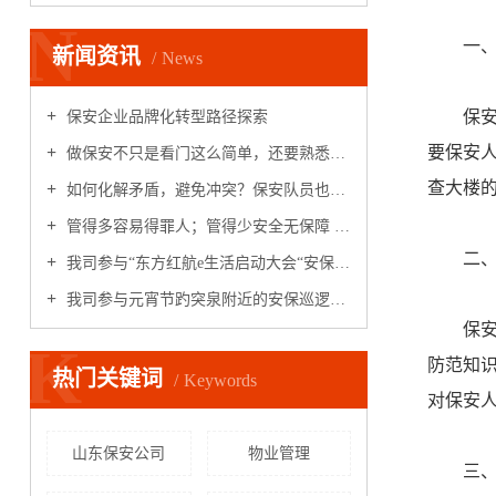
N
一
新闻资讯
News
保
保安企业品牌化转型路径探索
要保安
做保安不只是看门这么简单，还要熟悉这些消防器材
查大楼
如何化解矛盾，避免冲突？保安队员也要学点基本法律知识
管得多容易得罪人；管得少安全无保障 保安和业主，如何和谐共处？
二
我司参与“东方红航e生活启动大会“安保工作
我司参与元宵节趵突泉附近的安保巡逻任务并受领导表扬
保
K
防范知
热门关键词
Keywords
对保安
山东保安公司
物业管理
三