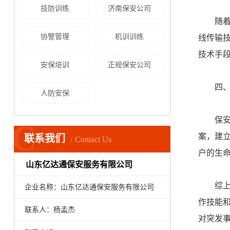
技防训练
济南保安公司
随
协警管理
机训训练
线传输
技术手
安保培训
正规保安公司
四
人防安保
保
C
案，建
联系我们
Contact Us
户的生
山东亿达通保安服务有限公司
综
企业名称：山东亿达通保安服务有限公司
作技能
联系人：杨孟杰
对突发