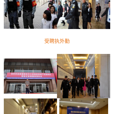
受聘执外勤